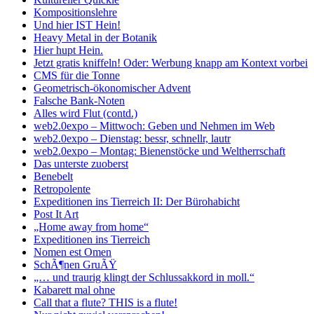
Kompositionslehre
Und hier IST Hein!
Heavy Metal in der Botanik
Hier hupt Hein.
Jetzt gratis kniffeln! Oder: Werbung knapp am Kontext vorbei
CMS für die Tonne
Geometrisch-ökonomischer Advent
Falsche Bank-Noten
Alles wird Flut (contd.)
web2.0expo – Mittwoch: Geben und Nehmen im Web
web2.0expo – Dienstag: bessr, schnellr, lautr
web2.0expo – Montag: Bienenstöcke und Weltherrschaft
Das unterste zuoberst
Benebelt
Retropolente
Expeditionen ins Tierreich II: Der Bürohabicht
Post It Art
„Home away from home“
Expeditionen ins Tierreich
Nomen est Omen
SchÃ¶nen GruÃŸ
„… und traurig klingt der Schlussakkord in moll.“
Kabarett mal ohne
Call that a flute? THIS is a flute!