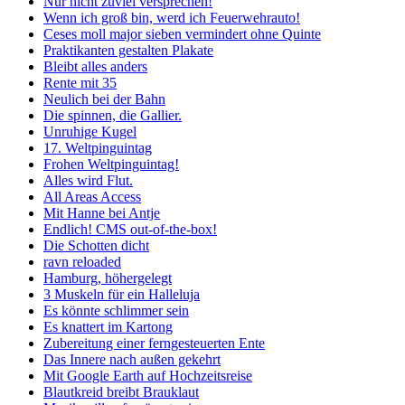
Nur nicht zuviel versprechen!
Wenn ich groß bin, werd ich Feuerwehrauto!
Ceses moll major sieben vermindert ohne Quinte
Praktikanten gestalten Plakate
Bleibt alles anders
Rente mit 35
Neulich bei der Bahn
Die spinnen, die Gallier.
Unruhige Kugel
17. Weltpinguintag
Frohen Weltpinguintag!
Alles wird Flut.
All Areas Access
Mit Hanne bei Antje
Endlich! CMS out-of-the-box!
Die Schotten dicht
ravn reloaded
Hamburg, höhergelegt
3 Muskeln für ein Halleluja
Es könnte schlimmer sein
Es knattert im Kartong
Zubereitung einer ferngesteuerten Ente
Das Innere nach außen gekehrt
Mit Google Earth auf Hochzeitsreise
Blautkreid breibt Brauklaut