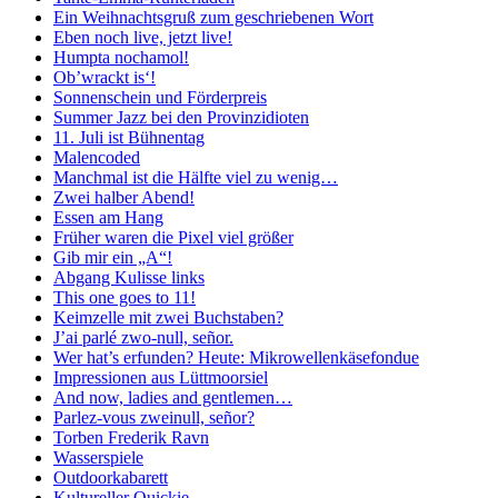
Ein Weihnachtsgruß zum geschriebenen Wort
Eben noch live, jetzt live!
Humpta nochamol!
Ob’wrackt is‘!
Sonnenschein und Förderpreis
Summer Jazz bei den Provinzidioten
11. Juli ist Bühnentag
Malencoded
Manchmal ist die Hälfte viel zu wenig…
Zwei halber Abend!
Essen am Hang
Früher waren die Pixel viel größer
Gib mir ein „A“!
Abgang Kulisse links
This one goes to 11!
Keimzelle mit zwei Buchstaben?
J’ai parlé zwo-null, señor.
Wer hat’s erfunden? Heute: Mikrowellenkäsefondue
Impressionen aus Lüttmoorsiel
And now, ladies and gentlemen…
Parlez-vous zweinull, señor?
Torben Frederik Ravn
Wasserspiele
Outdoorkabarett
Kultureller Quickie