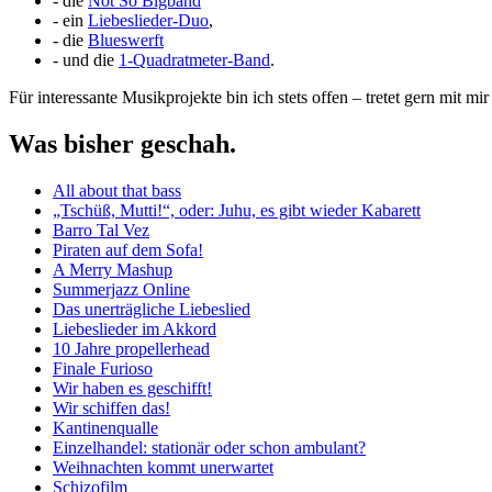
- die
Not So Bigband
- ein
Liebeslieder-Duo
,
- die
Blueswerft
- und die
1-Quadratmeter-Band
.
Für interessante Musikprojekte bin ich stets offen – tretet gern mit mir
Was bisher geschah.
All about that bass
„Tschüß, Mutti!“, oder: Juhu, es gibt wieder Kabarett
Barro Tal Vez
Piraten auf dem Sofa!
A Merry Mashup
Summerjazz Online
Das unerträgliche Liebeslied
Liebeslieder im Akkord
10 Jahre propellerhead
Finale Furioso
Wir haben es geschifft!
Wir schiffen das!
Kantinenqualle
Einzelhandel: stationär oder schon ambulant?
Weihnachten kommt unerwartet
Schizofilm