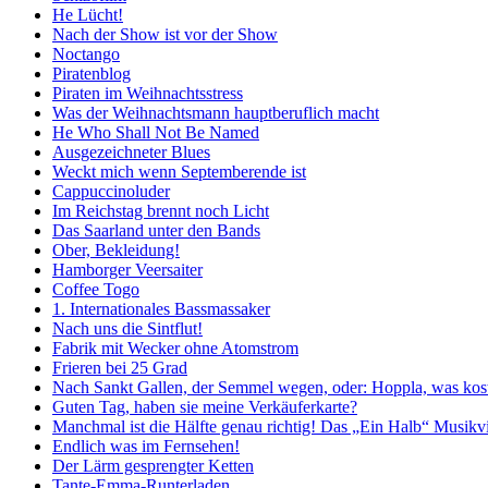
He Lücht!
Nach der Show ist vor der Show
Noctango
Piratenblog
Piraten im Weihnachtsstress
Was der Weihnachtsmann hauptberuflich macht
He Who Shall Not Be Named
Ausgezeichneter Blues
Weckt mich wenn Septemberende ist
Cappuccinoluder
Im Reichstag brennt noch Licht
Das Saarland unter den Bands
Ober, Bekleidung!
Hamborger Veersaiter
Coffee Togo
1. Internationales Bassmassaker
Nach uns die Sintflut!
Fabrik mit Wecker ohne Atomstrom
Frieren bei 25 Grad
Nach Sankt Gallen, der Semmel wegen, oder: Hoppla, was kost
Guten Tag, haben sie meine Verkäuferkarte?
Manchmal ist die Hälfte genau richtig! Das „Ein Halb“ Musikv
Endlich was im Fernsehen!
Der Lärm gesprengter Ketten
Tante-Emma-Runterladen