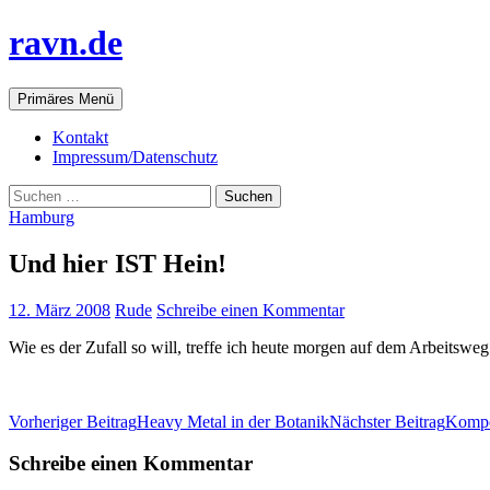
ravn.de
Suchen
Springe
Primäres Menü
zum
Inhalt
Kontakt
Impressum/Datenschutz
Suchen
nach:
Hamburg
Und hier IST Hein!
12. März 2008
Rude
Schreibe einen Kommentar
Wie es der Zufall so will, treffe ich heute morgen auf dem Arbeitswe
Beitrags-
Vorheriger Beitrag
Heavy Metal in der Botanik
Nächster Beitrag
Kompo
Navigation
Schreibe einen Kommentar