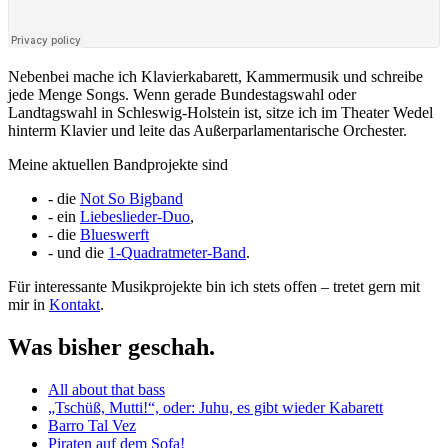
Nebenbei mache ich Klavierkabarett, Kammermusik und schreibe
jede Menge Songs. Wenn gerade Bundestagswahl oder
Landtagswahl in Schleswig-Holstein ist, sitze ich im Theater Wedel
hinterm Klavier und leite das Außerparlamentarische Orchester.
Meine aktuellen Bandprojekte sind
- die
Not So Bigband
- ein
Liebeslieder-Duo
,
- die
Blueswerft
- und die
1-Quadratmeter-Band
.
Für interessante Musikprojekte bin ich stets offen – tretet gern mit
mir in
Kontakt
.
Was bisher geschah.
All about that bass
„Tschüß, Mutti!“, oder: Juhu, es gibt wieder Kabarett
Barro Tal Vez
Piraten auf dem Sofa!