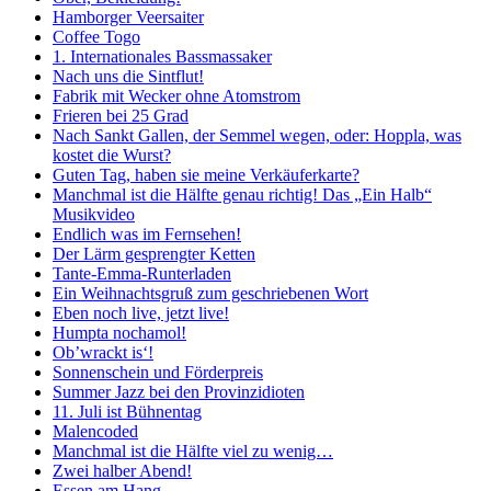
Hamborger Veersaiter
Coffee Togo
1. Internationales Bassmassaker
Nach uns die Sintflut!
Fabrik mit Wecker ohne Atomstrom
Frieren bei 25 Grad
Nach Sankt Gallen, der Semmel wegen, oder: Hoppla, was
kostet die Wurst?
Guten Tag, haben sie meine Verkäuferkarte?
Manchmal ist die Hälfte genau richtig! Das „Ein Halb“
Musikvideo
Endlich was im Fernsehen!
Der Lärm gesprengter Ketten
Tante-Emma-Runterladen
Ein Weihnachtsgruß zum geschriebenen Wort
Eben noch live, jetzt live!
Humpta nochamol!
Ob’wrackt is‘!
Sonnenschein und Förderpreis
Summer Jazz bei den Provinzidioten
11. Juli ist Bühnentag
Malencoded
Manchmal ist die Hälfte viel zu wenig…
Zwei halber Abend!
Essen am Hang