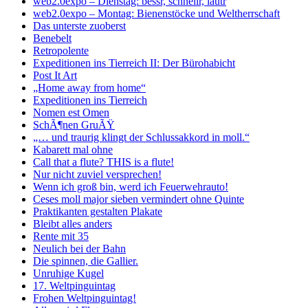
web2.0expo – Dienstag: bessr, schnellr, lautr
web2.0expo – Montag: Bienenstöcke und Weltherrschaft
Das unterste zuoberst
Benebelt
Retropolente
Expeditionen ins Tierreich II: Der Bürohabicht
Post It Art
„Home away from home“
Expeditionen ins Tierreich
Nomen est Omen
SchÃ¶nen GruÃŸ
„… und traurig klingt der Schlussakkord in moll.“
Kabarett mal ohne
Call that a flute? THIS is a flute!
Nur nicht zuviel versprechen!
Wenn ich groß bin, werd ich Feuerwehrauto!
Ceses moll major sieben vermindert ohne Quinte
Praktikanten gestalten Plakate
Bleibt alles anders
Rente mit 35
Neulich bei der Bahn
Die spinnen, die Gallier.
Unruhige Kugel
17. Weltpinguintag
Frohen Weltpinguintag!