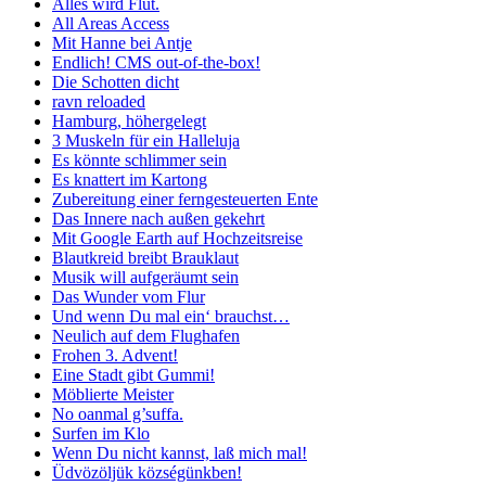
Alles wird Flut.
All Areas Access
Mit Hanne bei Antje
Endlich! CMS out-of-the-box!
Die Schotten dicht
ravn reloaded
Hamburg, höhergelegt
3 Muskeln für ein Halleluja
Es könnte schlimmer sein
Es knattert im Kartong
Zubereitung einer ferngesteuerten Ente
Das Innere nach außen gekehrt
Mit Google Earth auf Hochzeitsreise
Blautkreid breibt Brauklaut
Musik will aufgeräumt sein
Das Wunder vom Flur
Und wenn Du mal ein‘ brauchst…
Neulich auf dem Flughafen
Frohen 3. Advent!
Eine Stadt gibt Gummi!
Möblierte Meister
No oanmal g’suffa.
Surfen im Klo
Wenn Du nicht kannst, laß mich mal!
Üdvözöljük községünkben!