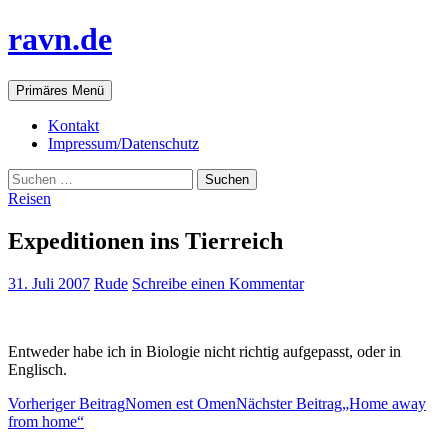
ravn.de
Suchen
Springe
Primäres Menü
zum
Inhalt
Kontakt
Impressum/Datenschutz
Suchen
nach:
Reisen
Expeditionen ins Tierreich
31. Juli 2007
Rude
Schreibe einen Kommentar
Entweder habe ich in Biologie nicht richtig aufgepasst, oder in
Englisch.
Beitrags-
Vorheriger Beitrag
Nomen est Omen
Nächster Beitrag
„Home away
from home“
Navigation