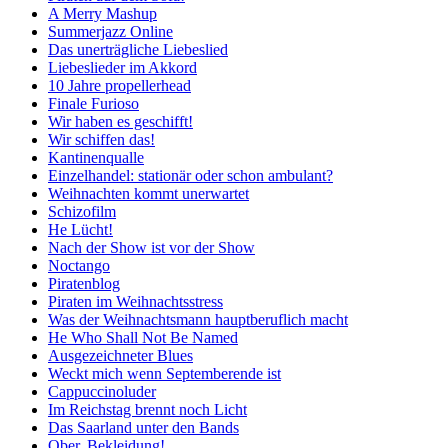
A Merry Mashup
Summerjazz Online
Das unerträgliche Liebeslied
Liebeslieder im Akkord
10 Jahre propellerhead
Finale Furioso
Wir haben es geschifft!
Wir schiffen das!
Kantinenqualle
Einzelhandel: stationär oder schon ambulant?
Weihnachten kommt unerwartet
Schizofilm
He Lücht!
Nach der Show ist vor der Show
Noctango
Piratenblog
Piraten im Weihnachtsstress
Was der Weihnachtsmann hauptberuflich macht
He Who Shall Not Be Named
Ausgezeichneter Blues
Weckt mich wenn Septemberende ist
Cappuccinoluder
Im Reichstag brennt noch Licht
Das Saarland unter den Bands
Ober, Bekleidung!