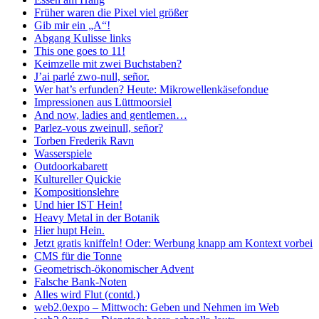
Früher waren die Pixel viel größer
Gib mir ein „A“!
Abgang Kulisse links
This one goes to 11!
Keimzelle mit zwei Buchstaben?
J’ai parlé zwo-null, señor.
Wer hat’s erfunden? Heute: Mikrowellenkäsefondue
Impressionen aus Lüttmoorsiel
And now, ladies and gentlemen…
Parlez-vous zweinull, señor?
Torben Frederik Ravn
Wasserspiele
Outdoorkabarett
Kultureller Quickie
Kompositionslehre
Und hier IST Hein!
Heavy Metal in der Botanik
Hier hupt Hein.
Jetzt gratis kniffeln! Oder: Werbung knapp am Kontext vorbei
CMS für die Tonne
Geometrisch-ökonomischer Advent
Falsche Bank-Noten
Alles wird Flut (contd.)
web2.0expo – Mittwoch: Geben und Nehmen im Web