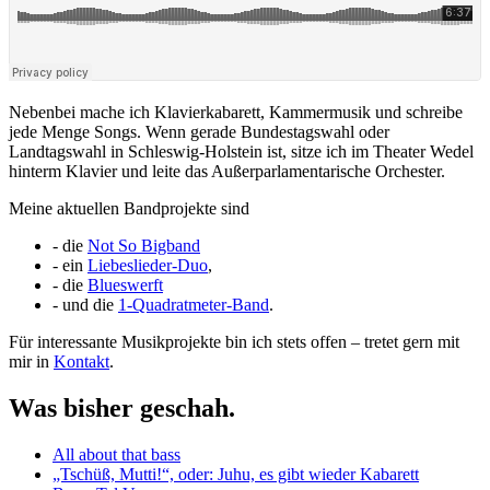
Nebenbei mache ich Klavierkabarett, Kammermusik und schreibe
jede Menge Songs. Wenn gerade Bundestagswahl oder
Landtagswahl in Schleswig-Holstein ist, sitze ich im Theater Wedel
hinterm Klavier und leite das Außerparlamentarische Orchester.
Meine aktuellen Bandprojekte sind
- die
Not So Bigband
- ein
Liebeslieder-Duo
,
- die
Blueswerft
- und die
1-Quadratmeter-Band
.
Für interessante Musikprojekte bin ich stets offen – tretet gern mit
mir in
Kontakt
.
Was bisher geschah.
All about that bass
„Tschüß, Mutti!“, oder: Juhu, es gibt wieder Kabarett