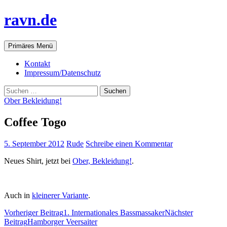
ravn.de
Suchen
Springe
Primäres Menü
zum
Inhalt
Kontakt
Impressum/Datenschutz
Suchen
nach:
Ober Bekleidung!
Coffee Togo
5. September 2012
Rude
Schreibe einen Kommentar
Neues Shirt, jetzt bei
Ober, Bekleidung!
.
Auch in
kleinerer Variante
.
Beitrags-
Vorheriger Beitrag
1. Internationales Bassmassaker
Nächster
Beitrag
Hamborger Veersaiter