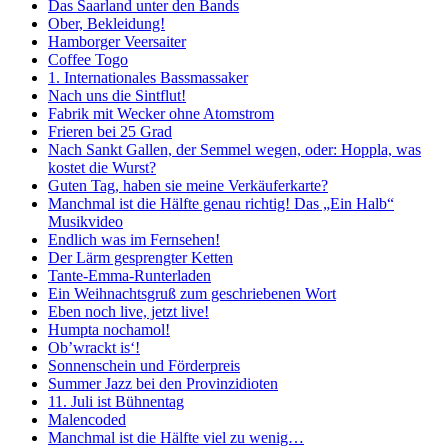
Das Saarland unter den Bands
Ober, Bekleidung!
Hamborger Veersaiter
Coffee Togo
1. Internationales Bassmassaker
Nach uns die Sintflut!
Fabrik mit Wecker ohne Atomstrom
Frieren bei 25 Grad
Nach Sankt Gallen, der Semmel wegen, oder: Hoppla, was
kostet die Wurst?
Guten Tag, haben sie meine Verkäuferkarte?
Manchmal ist die Hälfte genau richtig! Das „Ein Halb“
Musikvideo
Endlich was im Fernsehen!
Der Lärm gesprengter Ketten
Tante-Emma-Runterladen
Ein Weihnachtsgruß zum geschriebenen Wort
Eben noch live, jetzt live!
Humpta nochamol!
Ob’wrackt is‘!
Sonnenschein und Förderpreis
Summer Jazz bei den Provinzidioten
11. Juli ist Bühnentag
Malencoded
Manchmal ist die Hälfte viel zu wenig…