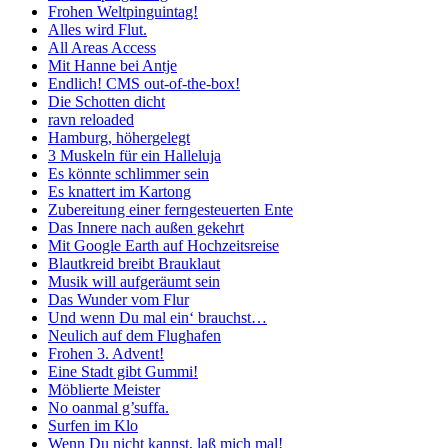
Frohen Weltpinguintag!
Alles wird Flut.
All Areas Access
Mit Hanne bei Antje
Endlich! CMS out-of-the-box!
Die Schotten dicht
ravn reloaded
Hamburg, höhergelegt
3 Muskeln für ein Halleluja
Es könnte schlimmer sein
Es knattert im Kartong
Zubereitung einer ferngesteuerten Ente
Das Innere nach außen gekehrt
Mit Google Earth auf Hochzeitsreise
Blautkreid breibt Brauklaut
Musik will aufgeräumt sein
Das Wunder vom Flur
Und wenn Du mal ein‘ brauchst…
Neulich auf dem Flughafen
Frohen 3. Advent!
Eine Stadt gibt Gummi!
Möblierte Meister
No oanmal g’suffa.
Surfen im Klo
Wenn Du nicht kannst, laß mich mal!