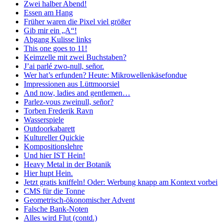
Zwei halber Abend!
Essen am Hang
Früher waren die Pixel viel größer
Gib mir ein „A“!
Abgang Kulisse links
This one goes to 11!
Keimzelle mit zwei Buchstaben?
J’ai parlé zwo-null, señor.
Wer hat’s erfunden? Heute: Mikrowellenkäsefondue
Impressionen aus Lüttmoorsiel
And now, ladies and gentlemen…
Parlez-vous zweinull, señor?
Torben Frederik Ravn
Wasserspiele
Outdoorkabarett
Kultureller Quickie
Kompositionslehre
Und hier IST Hein!
Heavy Metal in der Botanik
Hier hupt Hein.
Jetzt gratis kniffeln! Oder: Werbung knapp am Kontext vorbei
CMS für die Tonne
Geometrisch-ökonomischer Advent
Falsche Bank-Noten
Alles wird Flut (contd.)