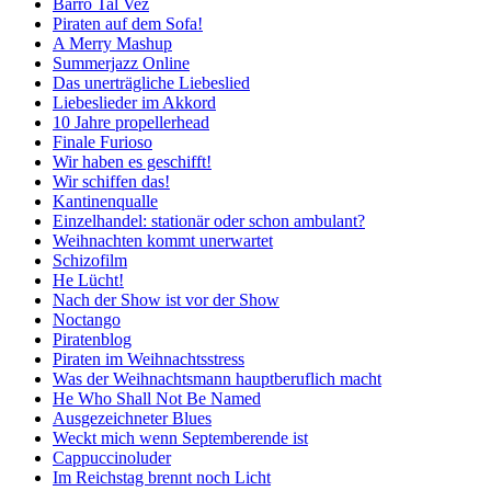
Barro Tal Vez
Piraten auf dem Sofa!
A Merry Mashup
Summerjazz Online
Das unerträgliche Liebeslied
Liebeslieder im Akkord
10 Jahre propellerhead
Finale Furioso
Wir haben es geschifft!
Wir schiffen das!
Kantinenqualle
Einzelhandel: stationär oder schon ambulant?
Weihnachten kommt unerwartet
Schizofilm
He Lücht!
Nach der Show ist vor der Show
Noctango
Piratenblog
Piraten im Weihnachtsstress
Was der Weihnachtsmann hauptberuflich macht
He Who Shall Not Be Named
Ausgezeichneter Blues
Weckt mich wenn Septemberende ist
Cappuccinoluder
Im Reichstag brennt noch Licht