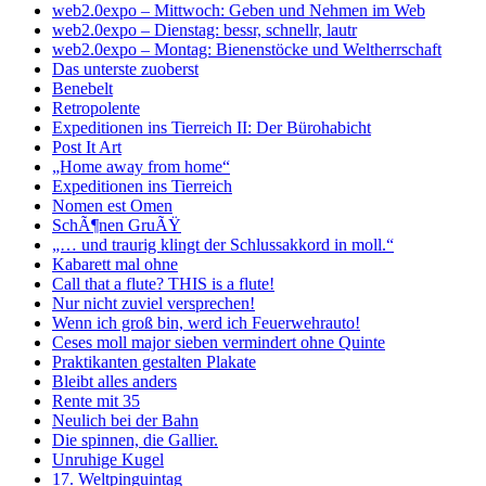
web2.0expo – Mittwoch: Geben und Nehmen im Web
web2.0expo – Dienstag: bessr, schnellr, lautr
web2.0expo – Montag: Bienenstöcke und Weltherrschaft
Das unterste zuoberst
Benebelt
Retropolente
Expeditionen ins Tierreich II: Der Bürohabicht
Post It Art
„Home away from home“
Expeditionen ins Tierreich
Nomen est Omen
SchÃ¶nen GruÃŸ
„… und traurig klingt der Schlussakkord in moll.“
Kabarett mal ohne
Call that a flute? THIS is a flute!
Nur nicht zuviel versprechen!
Wenn ich groß bin, werd ich Feuerwehrauto!
Ceses moll major sieben vermindert ohne Quinte
Praktikanten gestalten Plakate
Bleibt alles anders
Rente mit 35
Neulich bei der Bahn
Die spinnen, die Gallier.
Unruhige Kugel
17. Weltpinguintag