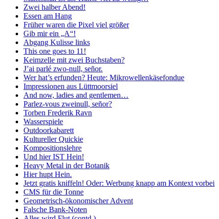
Zwei halber Abend!
Essen am Hang
Früher waren die Pixel viel größer
Gib mir ein „A“!
Abgang Kulisse links
This one goes to 11!
Keimzelle mit zwei Buchstaben?
J’ai parlé zwo-null, señor.
Wer hat’s erfunden? Heute: Mikrowellenkäsefondue
Impressionen aus Lüttmoorsiel
And now, ladies and gentlemen…
Parlez-vous zweinull, señor?
Torben Frederik Ravn
Wasserspiele
Outdoorkabarett
Kultureller Quickie
Kompositionslehre
Und hier IST Hein!
Heavy Metal in der Botanik
Hier hupt Hein.
Jetzt gratis kniffeln! Oder: Werbung knapp am Kontext vorbei
CMS für die Tonne
Geometrisch-ökonomischer Advent
Falsche Bank-Noten
Alles wird Flut (contd.)