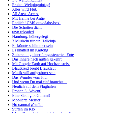
17. Weltpinguintag
Frohen Weltpinguintag!
Alles wird Flut.
All Areas Access
Mit Hanne bei Antje
Endlich! CMS out-of-the-box!
Die Schotten dicht
ravn reloaded
Hamburg, höhergelegt
3 Muskeln für ein Halleluja
Es könnte schlimmer sein
Es knattert im Kartong
Zubereitung einer ferngesteuerten Ente
Das Innere nach außen gekehrt
Mit Google Earth auf Hochzeitsreise
Blautkreid breibt Brauklaut
Musik will aufgeräumt sein
Das Wunder vom Flur
Und wenn Du mal ein‘ brauchst…
Neulich auf dem Flughafen
Frohen 3. Advent!
Eine Stadt gibt Gummi!
Möblierte Meister
No oanmal g’suffa.
Surfen im Klo