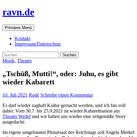
ravn.de
Suchen
Springe
Primäres Menü
zum
Inhalt
Kontakt
Impressum/Datenschutz
Suchen
nach:
Musik
,
Theater
„Tschüß, Mutti!“, oder: Juhu, es gibt
wieder Kabarett
10. Juli 2021
Rude
Schreibe einen Kommentar
Es darf wieder zaghaft Kultur gemacht werden, und ich bin voll
dabei: Vom 30.7. bis 25.9.2021 ist wieder Kabarettsaison am
Theater Wedel
und wir haben uns wieder eine zeitgemäße Story
ausgedacht:
Im eigens umgebauten Plenarsaal des Reichstags soll Angela Merkel