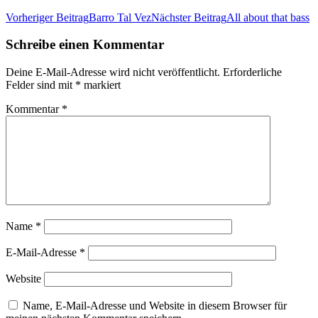
Beitrags-
Vorheriger Beitrag
Barro Tal Vez
Nächster Beitrag
All about that bass
Navigation
Schreibe einen Kommentar
Deine E-Mail-Adresse wird nicht veröffentlicht.
Erforderliche
Felder sind mit
*
markiert
Kommentar
*
Name
*
E-Mail-Adresse
*
Website
Name, E-Mail-Adresse und Website in diesem Browser für