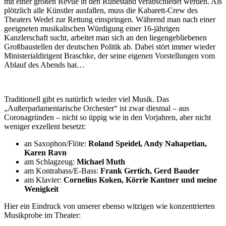
mit einer großen Revue in den Ruhestand verabschiedet werden. Als
plötzlich alle Künstler ausfallen, muss die Kabarett-Crew des
Theaters Wedel zur Rettung einspringen. Während man nach einer
geeigneten musikalischen Würdigung einer 16-jährigen
Kanzlerschaft sucht, arbeitet man sich an den liegengebliebenen
Großbaustellen der deutschen Politik ab. Dabei stört immer wieder
Ministerialdirigent Braschke, der seine eigenen Vorstellungen vom
Ablauf des Abends hat…
Traditionell gibt es natürlich wieder viel Musik. Das
„Außerparlamentarische Orchester“ ist zwar diesmal – aus
Coronagründen – nicht so üppig wie in den Vorjahren, aber nicht
weniger exzellent besetzt:
an Saxophon/Flöte:
Roland Speidel, Andy Nahapetian,
Karen Ravn
am Schlagzeug:
Michael Muth
am Kontrabass/E-Bass:
Frank Gertich, Gerd Bauder
am Klavier:
Cornelius Koken, Körrie Kantner und meine
Wenigkeit
Hier ein Eindruck von unserer ebenso witzigen wie konzentrierten
Musikprobe im Theater: