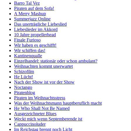
Barro Tal Vez
Piraten auf dem Sofa!
A Merry Mashup
Summerjazz Online
Das unerträgliche Liebeslied
Liebeslieder im Akkord
10 Jahre propellerhead
Finale Furioso
Wir haben es geschifft!
Wir schiffen das!
Kantinenqualle
Einzelhandel: stationär oder schon ambulant?
Weihnachten kommt unerwartet
Schizofilm
He Lücht!
Nach der Show ist vor der Show
Noctango
Piratenblog
Piraten im Weihnachtsstress
Was der Weihnachtsmann hauptberuflich macht
He Who Shall Not Be Named
Ausgezeichneter Blues
Weckt mich wenn Septemberende ist
Cappuccinoluder
Im Reichstag brennt noch Licht