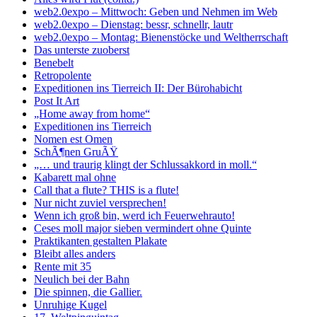
web2.0expo – Mittwoch: Geben und Nehmen im Web
web2.0expo – Dienstag: bessr, schnellr, lautr
web2.0expo – Montag: Bienenstöcke und Weltherrschaft
Das unterste zuoberst
Benebelt
Retropolente
Expeditionen ins Tierreich II: Der Bürohabicht
Post It Art
„Home away from home“
Expeditionen ins Tierreich
Nomen est Omen
SchÃ¶nen GruÃŸ
„… und traurig klingt der Schlussakkord in moll.“
Kabarett mal ohne
Call that a flute? THIS is a flute!
Nur nicht zuviel versprechen!
Wenn ich groß bin, werd ich Feuerwehrauto!
Ceses moll major sieben vermindert ohne Quinte
Praktikanten gestalten Plakate
Bleibt alles anders
Rente mit 35
Neulich bei der Bahn
Die spinnen, die Gallier.
Unruhige Kugel