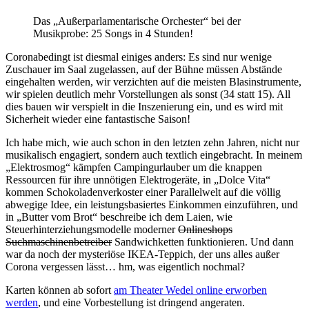
Das „Außerparlamentarische Orchester“ bei der
Musikprobe: 25 Songs in 4 Stunden!
Coronabedingt ist diesmal einiges anders: Es sind nur wenige
Zuschauer im Saal zugelassen, auf der Bühne müssen Abstände
eingehalten werden, wir verzichten auf die meisten Blasinstrumente,
wir spielen deutlich mehr Vorstellungen als sonst (34 statt 15). All
dies bauen wir verspielt in die Inszenierung ein, und es wird mit
Sicherheit wieder eine fantastische Saison!
Ich habe mich, wie auch schon in den letzten zehn Jahren, nicht nur
musikalisch engagiert, sondern auch textlich eingebracht. In meinem
„Elektrosmog“ kämpfen Campingurlauber um die knappen
Ressourcen für ihre unnötigen Elektrogeräte, in „Dolce Vita“
kommen Schokoladenverkoster einer Parallelwelt auf die völlig
abwegige Idee, ein leistungsbasiertes Einkommen einzuführen, und
in „Butter vom Brot“ beschreibe ich dem Laien, wie
Steuerhinterziehungsmodelle moderner
Onlineshops
Suchmaschinenbetreiber
Sandwichketten funktionieren. Und dann
war da noch der mysteriöse IKEA-Teppich, der uns alles außer
Corona vergessen lässt… hm, was eigentlich nochmal?
Karten können ab sofort
am Theater Wedel online erworben
werden
, und eine Vorbestellung ist dringend angeraten.