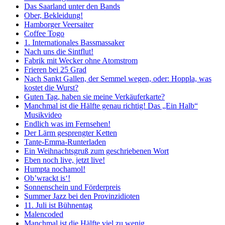
Das Saarland unter den Bands
Ober, Bekleidung!
Hamborger Veersaiter
Coffee Togo
1. Internationales Bassmassaker
Nach uns die Sintflut!
Fabrik mit Wecker ohne Atomstrom
Frieren bei 25 Grad
Nach Sankt Gallen, der Semmel wegen, oder: Hoppla, was
kostet die Wurst?
Guten Tag, haben sie meine Verkäuferkarte?
Manchmal ist die Hälfte genau richtig! Das „Ein Halb“
Musikvideo
Endlich was im Fernsehen!
Der Lärm gesprengter Ketten
Tante-Emma-Runterladen
Ein Weihnachtsgruß zum geschriebenen Wort
Eben noch live, jetzt live!
Humpta nochamol!
Ob’wrackt is‘!
Sonnenschein und Förderpreis
Summer Jazz bei den Provinzidioten
11. Juli ist Bühnentag
Malencoded
Manchmal ist die Hälfte viel zu wenig…