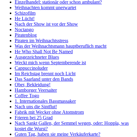
Einzelhandel: stationär oder schon ambulant?
Weihnachten kommt unerwartet
Schizofilm
He Lücht!
Nach der Show ist vor der Show
Noctango
Piratenblog
Piraten im Weihnachtsstress
Was der Weihnachtsmann hauptberuflich macht
He Who Shall Not Be Named
Ausgezeichneter Blues
Weckt mich wenn Septemberende ist
Cappuccinoluder
Im Reichstag brennt noch Licht
Das Saarland unter den Bands
Ober, Bekleidung!
Hamborger Veersaiter
Coffee Togo
1. Internationales Bassmassaker
Nach uns die Sintflut!
Fabrik mit Wecker ohne Atomstrom
Frieren bei 25 Grad
Nach Sankt Gallen, der Semmel wegen, oder: Hoppla, was
kostet die Wurst?
Guten Tag, haben sie meine Verkäuferkarte?