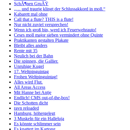
SchÃ¶nen GruÃŸ
„… und traurig klingt der Schlussakkord in moll.“
Kabarett mal ohne
Call that a flute? THIS is a flute!
Nur nicht zuviel versprechen!
Wenn ich groß bin, werd ich Feuerwehrauto!
Ceses moll major sieben vermindert ohne Quinte
Praktikanten gestalten Plakate
Bleibt alles anders
Rente mit 35
Neulich bei der Bahn
Die spinnen, die Gallier.
Unruhige Kugel
17. Weltpinguintag
Frohen Weltpinguintag!
Alles wird Flut.
All Areas Access
Mit Hanne bei Antje
Endlich! CMS out-of-the-box!
Die Schotten dicht
ravn reloaded
Hamburg, höhergelegt
3 Muskeln für ein Halleluja
Es könnte schlimmer sein
Es knattert im Kartong