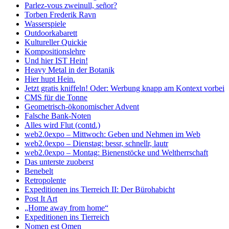
Parlez-vous zweinull, señor?
Torben Frederik Ravn
Wasserspiele
Outdoorkabarett
Kultureller Quickie
Kompositionslehre
Und hier IST Hein!
Heavy Metal in der Botanik
Hier hupt Hein.
Jetzt gratis kniffeln! Oder: Werbung knapp am Kontext vorbei
CMS für die Tonne
Geometrisch-ökonomischer Advent
Falsche Bank-Noten
Alles wird Flut (contd.)
web2.0expo – Mittwoch: Geben und Nehmen im Web
web2.0expo – Dienstag: bessr, schnellr, lautr
web2.0expo – Montag: Bienenstöcke und Weltherrschaft
Das unterste zuoberst
Benebelt
Retropolente
Expeditionen ins Tierreich II: Der Bürohabicht
Post It Art
„Home away from home“
Expeditionen ins Tierreich
Nomen est Omen