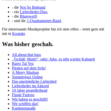
- die
Not So Bigband
- ein
Liebeslieder-Duo
,
- die
Blueswerft
- und die
1-Quadratmeter-Band
.
Für interessante Musikprojekte bin ich stets offen – tretet gern mit
mir in
Kontakt
.
Was bisher geschah.
All about that bass
„Tschüß, Mutti!“, oder: Juhu, es gibt wieder Kabarett
Barro Tal Vez
Piraten auf dem Sofa!
A Merry Mashup
Summerjazz Online
Das unerträgliche Liebeslied
Liebeslieder im Akkord
10 Jahre propellerhead
Finale Furioso
Wir haben es geschifft!
Wir schiffen das!
Kantinenqualle