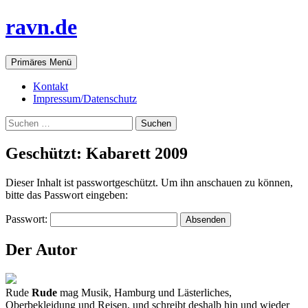
ravn.de
Suchen
Springe
Primäres Menü
zum
Inhalt
Kontakt
Impressum/Datenschutz
Suchen
nach:
Geschützt: Kabarett 2009
Dieser Inhalt ist passwortgeschützt. Um ihn anschauen zu können,
bitte das Passwort eingeben:
Passwort:
Der Autor
Rude
Rude
mag Musik, Hamburg und Lästerliches,
Oberbekleidung und Reisen, und schreibt deshalb hin und wieder