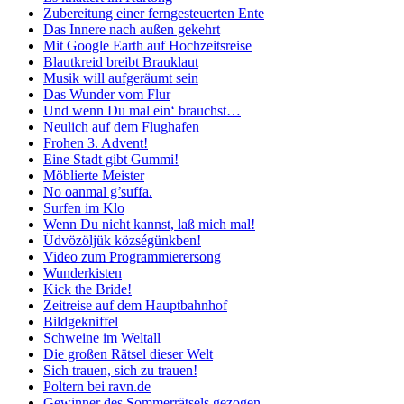
Zubereitung einer ferngesteuerten Ente
Das Innere nach außen gekehrt
Mit Google Earth auf Hochzeitsreise
Blautkreid breibt Brauklaut
Musik will aufgeräumt sein
Das Wunder vom Flur
Und wenn Du mal ein‘ brauchst…
Neulich auf dem Flughafen
Frohen 3. Advent!
Eine Stadt gibt Gummi!
Möblierte Meister
No oanmal g’suffa.
Surfen im Klo
Wenn Du nicht kannst, laß mich mal!
Üdvözöljük községünkben!
Video zum Programmierersong
Wunderkisten
Kick the Bride!
Zeitreise auf dem Hauptbahnhof
Bildgekniffel
Schweine im Weltall
Die großen Rätsel dieser Welt
Sich trauen, sich zu trauen!
Poltern bei ravn.de
Gewinner des Sommerrätsels gezogen