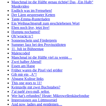
Manchmal ist die Hälfte genau richtig! Das „Ein Halb“
Musikvideo
Endlich was im Fernsehen!
Der Lärm gesprengter Ketten
Tante-Emma-Runterladen
Ein Weihnachtsgruß zum geschriebenen Wort
Eben noch live, jetzt live!
Humpta nochamol!
Ob’wrackt is‘!
Sonnenschein und Förderpreis
Summer Jazz bei den Provinzidioten
11. Juli ist Bühnentag
Malencoded
Manchmal ist die Hälfte viel zu wenig…
Zwei halber Abend!
Essen am Hang
Früher waren die Pixel viel größer
Gib mir ein „A“!
Abgang Kulisse links
This one goes to 11!
Keimzelle mit zwei Buchstaben?
J’ai parlé zwo-null, señor.
Wer hat’s erfunden? Heute: Mikrowellenkäsefondue
Impressionen aus Lüttmoorsiel
And now, ladies and gentlemen…